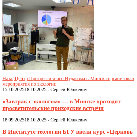
Назад
Центр Прогрессивного Иудаизма г. Минска организовал
мероприятия по экологии
15.10.2025
18.10.2025
-
Сергей Юшкевич
«Завтрак с экологом» — в Минске проходят
просветительские приходские встречи
18.09.2025
18.10.2025
-
Сергей Юшкевич
В Институте теологии БГУ ввели курс «Церковь