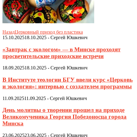
Назад
Церковный приход без пластика
15.10.2025
18.10.2025
-
Сергей Юшкевич
«Завтрак с экологом» — в Минске проходят
просветительские приходские встречи
18.09.2025
18.10.2025
-
Сергей Юшкевич
В Институте теологии БГУ ввели курс «Церковь
и экология»: интервью с создателем программы
11.09.2025
11.09.2025
-
Сергей Юшкевич
День молитвы о творении прошел на приходе
Великомученика Георгия Победоносца города
Минска
23.06.2025
23.06.2025
-
Сергей Юшкевич