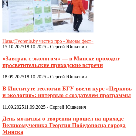
Назад
Tvorenie.by честно про «Зімовы фэст»
15.10.2025
18.10.2025
-
Сергей Юшкевич
«Завтрак с экологом» — в Минске проходят
просветительские приходские встречи
18.09.2025
18.10.2025
-
Сергей Юшкевич
В Институте теологии БГУ ввели курс «Церковь
и экология»: интервью с создателем программы
11.09.2025
11.09.2025
-
Сергей Юшкевич
День молитвы о творении прошел на приходе
Великомученика Георгия Победоносца города
Минска