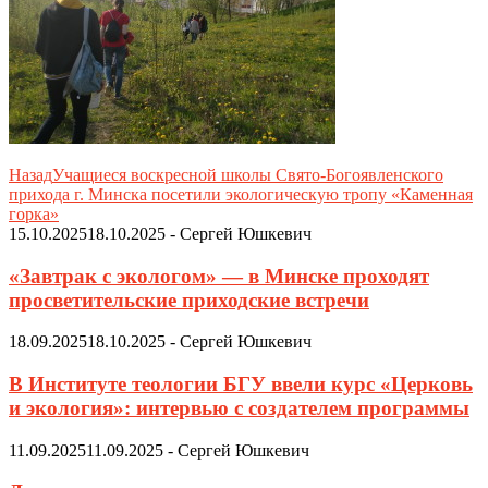
Назад
Учащиеся воскресной школы Свято-Богоявленского
прихода г. Минска посетили экологическую тропу «Каменная
горка»
15.10.2025
18.10.2025
-
Сергей Юшкевич
«Завтрак с экологом» — в Минске проходят
просветительские приходские встречи
18.09.2025
18.10.2025
-
Сергей Юшкевич
В Институте теологии БГУ ввели курс «Церковь
и экология»: интервью с создателем программы
11.09.2025
11.09.2025
-
Сергей Юшкевич