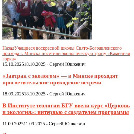
Назад
Учащиеся воскресной школы Свято-Богоявленского
прихода г. Минска посетили экологическую тропу «Каменная
горка»
15.10.2025
18.10.2025
-
Сергей Юшкевич
«Завтрак с экологом» — в Минске проходят
просветительские приходские встречи
18.09.2025
18.10.2025
-
Сергей Юшкевич
В Институте теологии БГУ ввели курс «Церковь
и экология»: интервью с создателем программы
11.09.2025
11.09.2025
-
Сергей Юшкевич