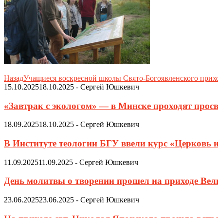
Назад
Учащиеся воскресной школы Свято-Богоявленского прихо
15.10.2025
18.10.2025
-
Сергей Юшкевич
«Завтрак с экологом» — в Минске проходят просв
18.09.2025
18.10.2025
-
Сергей Юшкевич
В Институте теологии БГУ ввели курс «Церковь 
11.09.2025
11.09.2025
-
Сергей Юшкевич
День молитвы о творении прошел на приходе Ве
23.06.2025
23.06.2025
-
Сергей Юшкевич