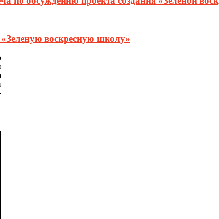
еча по обсуждению проекта создания «Зеленой вос
т «Зеленую воскресную школу»
о
и
а
и
-