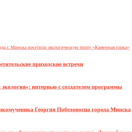
да г. Минска посетили экологическую тропу «Каменная горка»
етительские приходские встречи
и экология»: интервью с создателем программы
ликомученика Георгия Победоносца города Минска