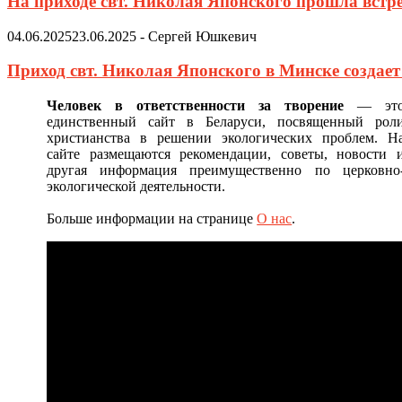
На приходе свт. Николая Японского прошла встр
04.06.2025
23.06.2025
-
Сергей Юшкевич
Приход свт. Николая Японского в Минске создае
Человек в ответственности за творение
— эт
единственный сайт в Беларуси, посвященный рол
христианства в решении экологических проблем. Н
сайте размещаются рекомендации, советы, новости 
другая информация преимущественно по церковно
экологической деятельности.
Больше информации на странице
О нас
.