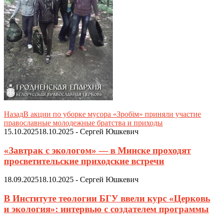
Назад
В акции по уборке мусора «Зробім» приняли участие
православные молодежные братства и приходы
15.10.2025
18.10.2025
-
Сергей Юшкевич
«Завтрак с экологом» — в Минске проходят
просветительские приходские встречи
18.09.2025
18.10.2025
-
Сергей Юшкевич
В Институте теологии БГУ ввели курс «Церковь
и экология»: интервью с создателем программы