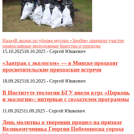
Назад
В акции по уборке мусора «Зробім» приняли участие
православные молодежные братства и приходы
15.10.2025
18.10.2025
-
Сергей Юшкевич
«Завтрак с экологом» — в Минске проходят
просветительские приходские встречи
18.09.2025
18.10.2025
-
Сергей Юшкевич
В Институте теологии БГУ ввели курс «Церковь
и экология»: интервью с создателем программы
11.09.2025
11.09.2025
-
Сергей Юшкевич
День молитвы о творении прошел на приходе
Великомученика Георгия Победоносца города