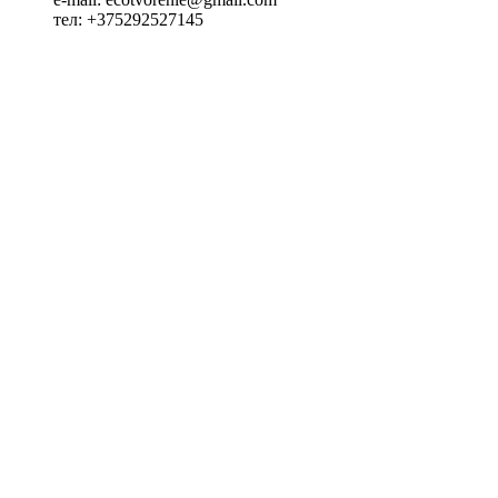
тел: +375292527145