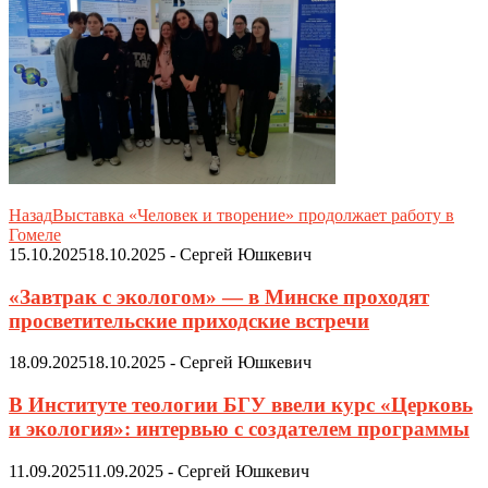
Назад
Выставка «Человек и творение» продолжает работу в
Гомеле
15.10.2025
18.10.2025
-
Сергей Юшкевич
«Завтрак с экологом» — в Минске проходят
просветительские приходские встречи
18.09.2025
18.10.2025
-
Сергей Юшкевич
В Институте теологии БГУ ввели курс «Церковь
и экология»: интервью с создателем программы
11.09.2025
11.09.2025
-
Сергей Юшкевич