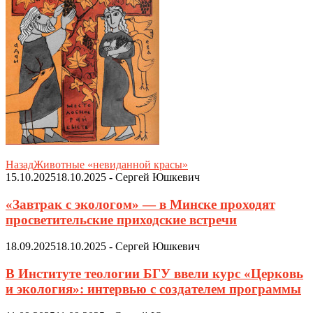
Назад
Животные «невиданной красы»
15.10.2025
18.10.2025
-
Сергей Юшкевич
«Завтрак с экологом» — в Минске проходят
просветительские приходские встречи
18.09.2025
18.10.2025
-
Сергей Юшкевич
В Институте теологии БГУ ввели курс «Церковь
и экология»: интервью с создателем программы