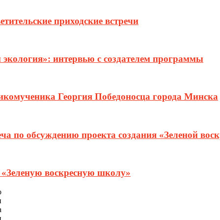
етительские приходские встречи
и экология»: интервью с создателем программы
ликомученика Георгия Победоносца города Минска
еча по обсуждению проекта создания «Зеленой вос
т «Зеленую воскресную школу»
о
и
а
и