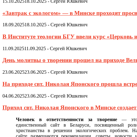
15.10.2025
18.10.2025
-
Сергей Юшкевич
«Завтрак с экологом» — в Минске проходят просв
18.09.2025
18.10.2025
-
Сергей Юшкевич
В Институте теологии БГУ ввели курс «Церковь 
11.09.2025
11.09.2025
-
Сергей Юшкевич
День молитвы о творении прошел на приходе Ве
23.06.2025
23.06.2025
-
Сергей Юшкевич
На приходе свт. Николая Японского прошла встр
04.06.2025
23.06.2025
-
Сергей Юшкевич
Приход свт. Николая Японского в Минске создае
Человек в ответственности за творение
— эт
единственный сайт в Беларуси, посвященный рол
христианства в решении экологических проблем. Н
сайте размещаются рекомендации, советы, новости 