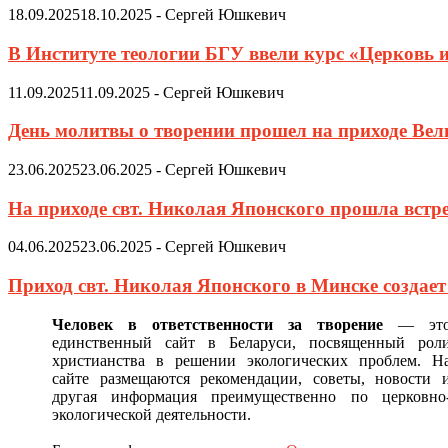
18.09.2025
18.10.2025
-
Сергей Юшкевич
В Институте теологии БГУ ввели курс «Церковь 
11.09.2025
11.09.2025
-
Сергей Юшкевич
День молитвы о творении прошел на приходе Ве
23.06.2025
23.06.2025
-
Сергей Юшкевич
На приходе свт. Николая Японского прошла встр
04.06.2025
23.06.2025
-
Сергей Юшкевич
Приход свт. Николая Японского в Минске создае
Человек в ответственности за творение
— эт
единственный сайт в Беларуси, посвященный рол
христианства в решении экологических проблем. Н
сайте размещаются рекомендации, советы, новости 
другая информация преимущественно по церковно
экологической деятельности.