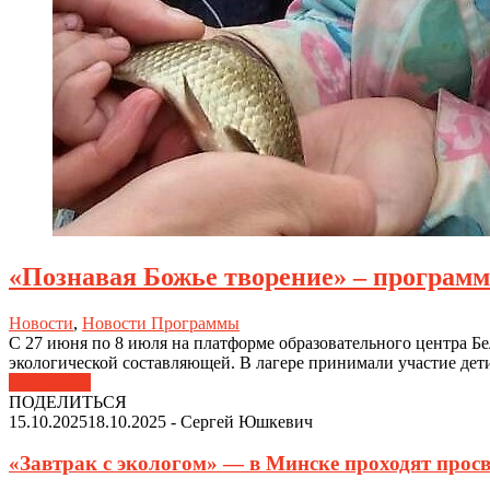
«Познавая Божье творение» – программа
Новости
,
Новости Программы
С 27 июня по 8 июля на платформе образовательного центра Б
экологической составляющей. В лагере принимали участие дети
Подробнее
ПОДЕЛИТЬСЯ
15.10.2025
18.10.2025
-
Сергей Юшкевич
«Завтрак с экологом» — в Минске проходят просв