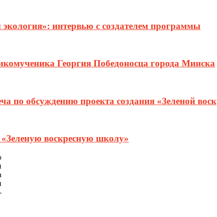
и экология»: интервью с создателем программы
ликомученика Георгия Победоносца города Минска
еча по обсуждению проекта создания «Зеленой вос
т «Зеленую воскресную школу»
о
и
а
и
-