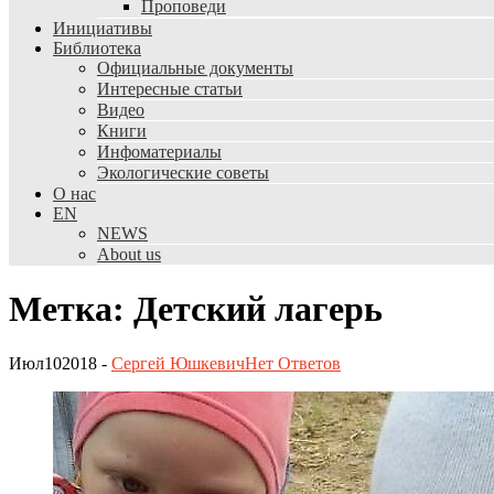
Проповеди
Инициативы
Библиотека
Официальные документы
Интересные статьи
Видео
Книги
Инфоматериалы
Экологические советы
О нас
EN
NEWS
About us
Метка: Детский лагерь
Июл
10
2018
-
Сергей Юшкевич
Нет
Ответов