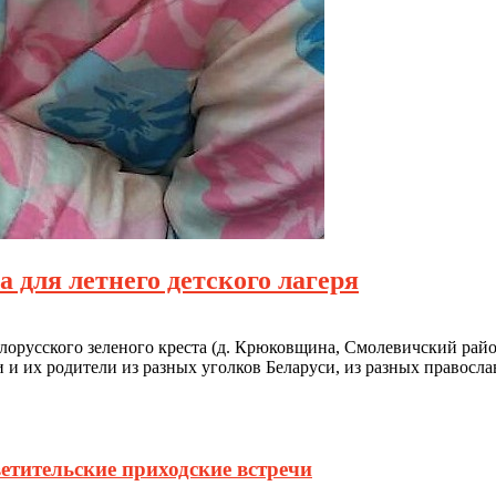
 для летнего детского лагеря
елорусского зеленого креста (д. Крюковщина, Смолевичский рай
 и их родители из разных уголков Беларуси, из разных правосл
етительские приходские встречи