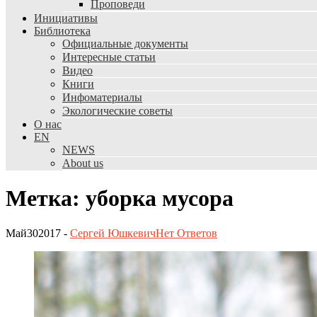
Проповеди
Инициативы
Библиотека
Официальные документы
Интересные статьи
Видео
Книги
Инфоматериалы
Экологические советы
О нас
EN
NEWS
About us
Метка: уборка мусора
Май
30
2017
-
Сергей Юшкевич
Нет
Ответов