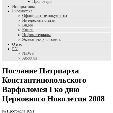
Проповеди
Инициативы
Библиотека
Официальные документы
Интересные статьи
Видео
Книги
Инфоматериалы
Экологические советы
О нас
EN
NEWS
About us
Послание Патриарха
Константинопольского
Варфоломея I ко дню
Церковного Новолетия 2008
№ Протокола 1091