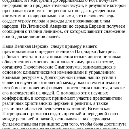
создавали. Из Австралии до Африканского Рога получаем
информацию о продолжительной засухи, в результате которой
превращаются в пустыни регионы с когда-то умеренным
климатом и плодородными землями, что в свою очередь
создает угрозу голода и жажды для проживающих там
народов. Из Латинской Америки до сердца Евразии получаем
сообщения о таянии ледников, от которых зависит снабжение
водой для миллионов людей.
Наша Великая Церковь, следуя примеру нашего
приснопамятного предшественника Патриарха Дмитрия,
работает неустанно для повышения отзывчивости не только
общественного мнения, но и «власть имущих» на земле,
организуя Экологические Симпозиумы, занимающиеся в
основном климатическими изменениями и управлением
водными ресурсами. Долгосрочной целью наших усилий
является изучение отношений между экосистемами земли и
путей возникновения феномена потепления планеты, а также
его последствий на людей. С помощью этих научных
конференций, в которых принимают участие представители
различных христианских церквей и религий, а также
различных областей человеческих знаний, Вселенская
Патриархия стремится создать прочный и передовой союз
между религией и наукой, основываясь на следующем
фундаментальном принципе: для того, чтобы была достигнута