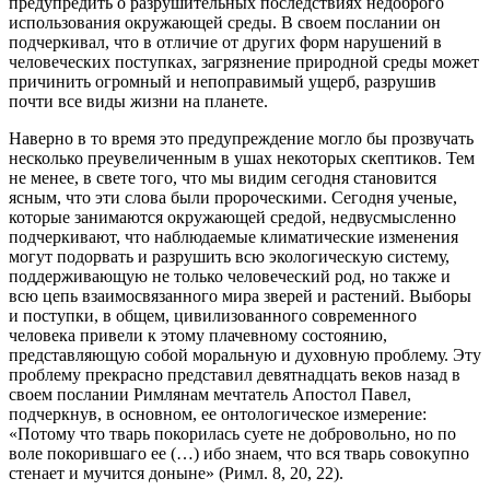
предупредить о разрушительных последствиях недоброго
использования окружающей среды. В своем послании он
подчеркивал, что в отличие от других форм нарушений в
человеческих поступках, загрязнение природной среды может
причинить огромный и непоправимый ущерб, разрушив
почти все виды жизни на планете.
Наверно в то время это предупреждение могло бы прозвучать
несколько преувеличенным в ушах некоторых скептиков. Тем
не менее, в свете того, что мы видим сегодня становится
ясным, что эти слова были пророческими. Сегодня ученые,
которые занимаются окружающей средой, недвусмысленно
подчеркивают, что наблюдаемые климатические изменения
могут подорвать и разрушить всю экологическую систему,
поддерживающую не только человеческий род, но также и
всю цепь взаимосвязанного мира зверей и растений. Выборы
и поступки, в общем, цивилизованного современного
человека привели к этому плачевному состоянию,
представляющую собой моральную и духовную проблему. Эту
проблему прекрасно представил девятнадцать веков назад в
своем послании Римлянам мечтатель Апостол Павел,
подчеркнув, в основном, ее онтологическое измерение:
«Потому что тварь покорилась суете не добровольно, но по
воле покорившаго ее (…) ибо знаем, что вся тварь совокупно
стенает и мучится доныне» (Римл. 8, 20, 22).