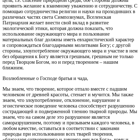
цель, т.е. спасение природной среды, обе стороны должны
проявить желание к взаимному уважению и сотрудничеству. С
помощью сотрудничества религии и науки на проходивших в
различных частях света Симпозиумах, Вселенская
Патриархия желает внести свой вклад в развитие
экологической этики, которая должна показать, что
использование окружающего мира и пользование
материальных благ должны иметь евхаристический характер
и сопровождаться благодарными молитвами Богу; с другой
стороны, злоупотребление окружающего мира и участие в нем
без обращения к Богу является грешным, грешным не только
перед Творцом Богом, но и перед творением – нашим
ближним.
Возлюбленные о Господе братья и чада,
Мы знаем, что творение, которое отпало вместе с падшим
человеком от древней красоты, стенает и мучится. Мы также
знаем, что злоупотребление, отклонение, нарушение и
эгоистическое поведение человека способствует разрушению
сострадающей и подверженной тлению тварной природы. Мы
знаем, что на самом деле это разрушение является
саморазрушением, поэтому и призываем каждого человека, в
любом качестве, оставаться в соответствии с законами
природы при использовании всех тварей творения,
«благодаря сотворившего и давшего ему все Бога», кому и