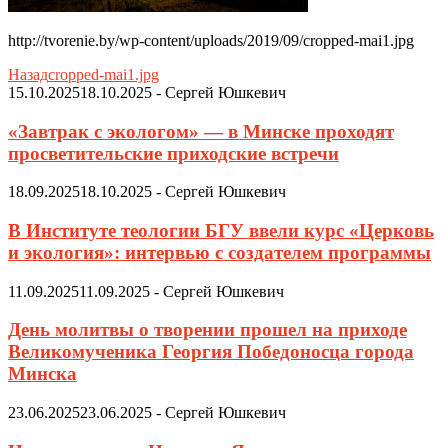
http://tvorenie.by/wp-content/uploads/2019/09/cropped-mai1.jpg
Назад
cropped-mai1.jpg
15.10.2025
18.10.2025
-
Сергей Юшкевич
«Завтрак с экологом» — в Минске проходят
просветительские приходские встречи
18.09.2025
18.10.2025
-
Сергей Юшкевич
В Институте теологии БГУ ввели курс «Церковь
и экология»: интервью с создателем программы
11.09.2025
11.09.2025
-
Сергей Юшкевич
День молитвы о творении прошел на приходе
Великомученика Георгия Победоносца города
Минска
23.06.2025
23.06.2025
-
Сергей Юшкевич