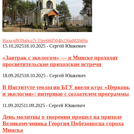
Назад
d939a6ca7c33ee660504b156a8f2669a
15.10.2025
18.10.2025
-
Сергей Юшкевич
«Завтрак с экологом» — в Минске проходят
просветительские приходские встречи
18.09.2025
18.10.2025
-
Сергей Юшкевич
В Институте теологии БГУ ввели курс «Церковь
и экология»: интервью с создателем программы
11.09.2025
11.09.2025
-
Сергей Юшкевич
День молитвы о творении прошел на приходе
Великомученика Георгия Победоносца города
Минска