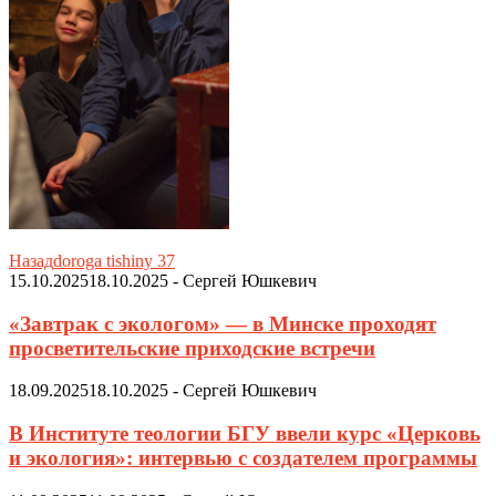
Назад
doroga tishiny 37
15.10.2025
18.10.2025
-
Сергей Юшкевич
«Завтрак с экологом» — в Минске проходят
просветительские приходские встречи
18.09.2025
18.10.2025
-
Сергей Юшкевич
В Институте теологии БГУ ввели курс «Церковь
и экология»: интервью с создателем программы