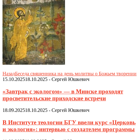
Назад
Беседа священника на день молитвы о Божьем творении
15.10.2025
18.10.2025
-
Сергей Юшкевич
«Завтрак с экологом» — в Минске проходят
просветительские приходские встречи
18.09.2025
18.10.2025
-
Сергей Юшкевич
В Институте теологии БГУ ввели курс «Церковь
и экология»: интервью с создателем программы