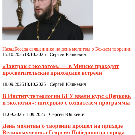
Назад
Беседа священника на день молитвы о Божьем творении
15.10.2025
18.10.2025
-
Сергей Юшкевич
«Завтрак с экологом» — в Минске проходят
просветительские приходские встречи
18.09.2025
18.10.2025
-
Сергей Юшкевич
В Институте теологии БГУ ввели курс «Церковь
и экология»: интервью с создателем программы
11.09.2025
11.09.2025
-
Сергей Юшкевич
День молитвы о творении прошел на приходе
Великомученика Георгия Победоносца города