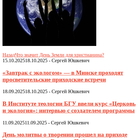
Назад
Что значит День Земли для христианина?
15.10.2025
18.10.2025
-
Сергей Юшкевич
«Завтрак с экологом» — в Минске проходят
просветительские приходские встречи
18.09.2025
18.10.2025
-
Сергей Юшкевич
В Институте теологии БГУ ввели курс «Церковь
и экология»: интервью с создателем программы
11.09.2025
11.09.2025
-
Сергей Юшкевич
День молитвы о творении прошел на приходе