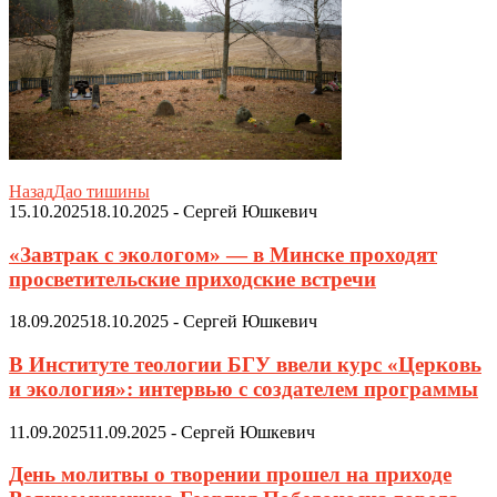
Назад
Дао тишины
15.10.2025
18.10.2025
-
Сергей Юшкевич
«Завтрак с экологом» — в Минске проходят
просветительские приходские встречи
18.09.2025
18.10.2025
-
Сергей Юшкевич
В Институте теологии БГУ ввели курс «Церковь
и экология»: интервью с создателем программы
11.09.2025
11.09.2025
-
Сергей Юшкевич
День молитвы о творении прошел на приходе