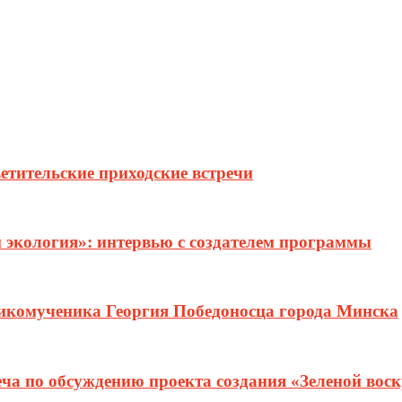
етительские приходские встречи
и экология»: интервью с создателем программы
ликомученика Георгия Победоносца города Минска
еча по обсуждению проекта создания «Зеленой вос