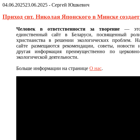
04.06.2025
23.06.2025
-
Сергей Юшкевич
Приход свт. Николая Японского в Минске создае
Человек в ответственности за творение
— эт
единственный сайт в Беларуси, посвященный рол
христианства в решении экологических проблем. Н
сайте размещаются рекомендации, советы, новости 
другая информация преимущественно по церковно
экологической деятельности.
Больше информации на странице
О нас
.