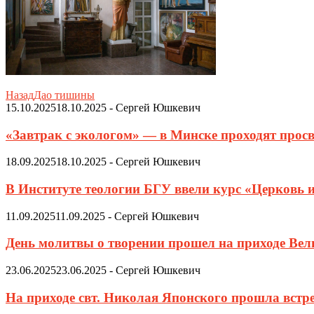
Назад
Дао тишины
15.10.2025
18.10.2025
-
Сергей Юшкевич
«Завтрак с экологом» — в Минске проходят просв
18.09.2025
18.10.2025
-
Сергей Юшкевич
В Институте теологии БГУ ввели курс «Церковь 
11.09.2025
11.09.2025
-
Сергей Юшкевич
День молитвы о творении прошел на приходе Ве
23.06.2025
23.06.2025
-
Сергей Юшкевич
На приходе свт. Николая Японского прошла встр