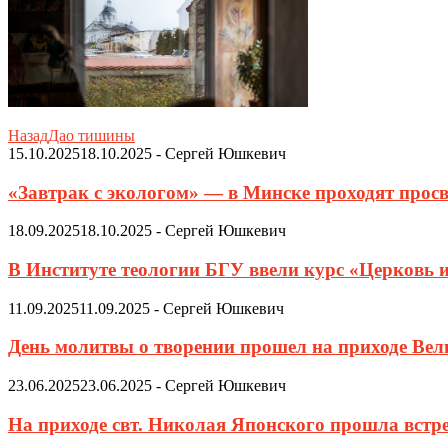
Назад
Дао тишины
15.10.2025
18.10.2025
-
Сергей Юшкевич
«Завтрак с экологом» — в Минске проходят просв
18.09.2025
18.10.2025
-
Сергей Юшкевич
В Институте теологии БГУ ввели курс «Церковь 
11.09.2025
11.09.2025
-
Сергей Юшкевич
День молитвы о творении прошел на приходе Ве
23.06.2025
23.06.2025
-
Сергей Юшкевич
На приходе свт. Николая Японского прошла встр