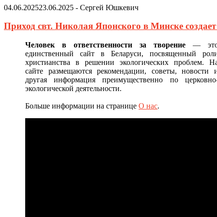
04.06.2025
23.06.2025
-
Сергей Юшкевич
Приход свт. Николая Японского в Минске создае
Человек в ответственности за творение
— эт
единственный сайт в Беларуси, посвященный рол
христианства в решении экологических проблем. Н
сайте размещаются рекомендации, советы, новости 
другая информация преимущественно по церковно
экологической деятельности.
Больше информации на странице
О нас
.