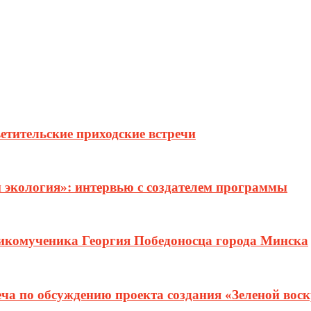
етительские приходские встречи
и экология»: интервью с создателем программы
ликомученика Георгия Победоносца города Минска
еча по обсуждению проекта создания «Зеленой вос