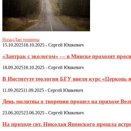
Назад
Дао тишины
15.10.2025
18.10.2025
-
Сергей Юшкевич
«Завтрак с экологом» — в Минске проходят просв
18.09.2025
18.10.2025
-
Сергей Юшкевич
В Институте теологии БГУ ввели курс «Церковь 
11.09.2025
11.09.2025
-
Сергей Юшкевич
День молитвы о творении прошел на приходе Ве
23.06.2025
23.06.2025
-
Сергей Юшкевич
На приходе свт. Николая Японского прошла встр