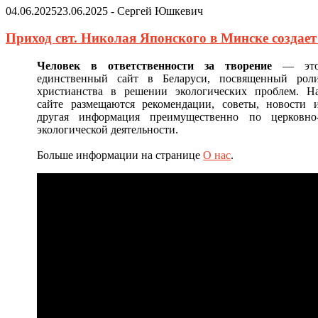
04.06.2025
23.06.2025
-
Сергей Юшкевич
Приход свт. Николая Японского в Минске создае
Человек в ответственности за творение
— эт
единственный сайт в Беларуси, посвященный рол
христианства в решении экологических проблем. Н
сайте размещаются рекомендации, советы, новости 
другая информация преимущественно по церковно
экологической деятельности.
Больше информации на странице
О нас
.