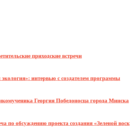
етительские приходские встречи
и экология»: интервью с создателем программы
ликомученика Георгия Победоносца города Минска
еча по обсуждению проекта создания «Зеленой вос