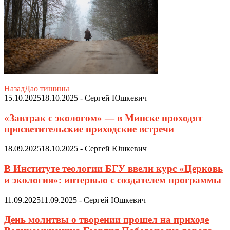
Назад
Дао тишины
15.10.2025
18.10.2025
-
Сергей Юшкевич
«Завтрак с экологом» — в Минске проходят
просветительские приходские встречи
18.09.2025
18.10.2025
-
Сергей Юшкевич
В Институте теологии БГУ ввели курс «Церковь
и экология»: интервью с создателем программы
11.09.2025
11.09.2025
-
Сергей Юшкевич
День молитвы о творении прошел на приходе