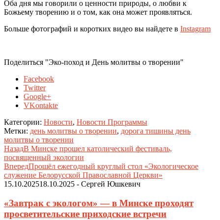
Оба дня мы говорили о ценности природы, о любви к
Божьему творению и о том, как она может проявляться.
Больше фотографий и коротких видео вы найдете в
Instagram
Поделиться "Эко-поход и День молитвы о творении"
Facebook
Twitter
Google+
VKontakte
Категории:
Новости
,
Новости Программы
Метки:
день молитвы о творении
,
дорога тишины день
молитвы о творении
Назад
В Минске прошел католический фестиваль,
посвященный экологии
Вперед
Прошёл ежегодный круглый стол «Экологическое
служение Белорусской Православной Церкви»
15.10.2025
18.10.2025
-
Сергей Юшкевич
«Завтрак с экологом» — в Минске проходят
просветительские приходские встречи