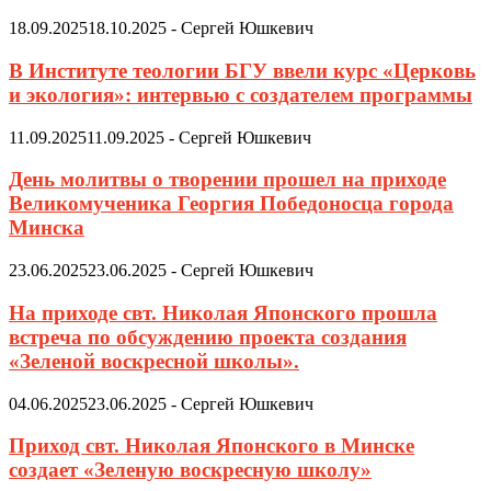
18.09.2025
18.10.2025
-
Сергей Юшкевич
В Институте теологии БГУ ввели курс «Церковь
и экология»: интервью с создателем программы
11.09.2025
11.09.2025
-
Сергей Юшкевич
День молитвы о творении прошел на приходе
Великомученика Георгия Победоносца города
Минска
23.06.2025
23.06.2025
-
Сергей Юшкевич
На приходе свт. Николая Японского прошла
встреча по обсуждению проекта создания
«Зеленой воскресной школы».
04.06.2025
23.06.2025
-
Сергей Юшкевич
Приход свт. Николая Японского в Минске
создает «Зеленую воскресную школу»