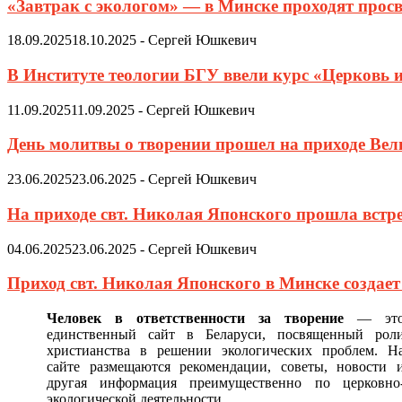
«Завтрак с экологом» — в Минске проходят просв
18.09.2025
18.10.2025
-
Сергей Юшкевич
В Институте теологии БГУ ввели курс «Церковь 
11.09.2025
11.09.2025
-
Сергей Юшкевич
День молитвы о творении прошел на приходе Ве
23.06.2025
23.06.2025
-
Сергей Юшкевич
На приходе свт. Николая Японского прошла встр
04.06.2025
23.06.2025
-
Сергей Юшкевич
Приход свт. Николая Японского в Минске создае
Человек в ответственности за творение
— эт
единственный сайт в Беларуси, посвященный рол
христианства в решении экологических проблем. Н
сайте размещаются рекомендации, советы, новости 
другая информация преимущественно по церковно
экологической деятельности.