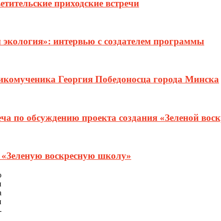
етительские приходские встречи
и экология»: интервью с создателем программы
ликомученика Георгия Победоносца города Минска
еча по обсуждению проекта создания «Зеленой вос
т «Зеленую воскресную школу»
о
и
а
и
-