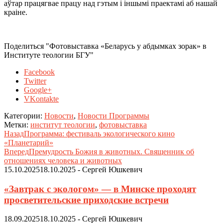
аўтар працягвае працу над гэтым і іншымі праектамі аб нашай
краіне.
Поделиться "Фотовыставка «Беларусь у абдымках зорак» в
Институте теологии БГУ"
Facebook
Twitter
Google+
VKontakte
Категории:
Новости
,
Новости Программы
Метки:
институт теологии
,
фотовыставка
Назад
Программа: фестиваль экологического кино
«Планетарий»
Вперед
Премудрость Божия в животных. Священник об
отношениях человека и животных
15.10.2025
18.10.2025
-
Сергей Юшкевич
«Завтрак с экологом» — в Минске проходят
просветительские приходские встречи
18.09.2025
18.10.2025
-
Сергей Юшкевич