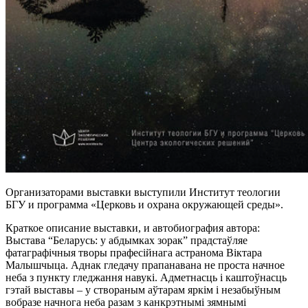
Организаторами выставки выступили Институт теологии
БГУ и программа «Церковь и охрана окружающей среды».
Краткое описание выставки, и автобиография автора:
Выстава “Беларусь: у абдымках зорак” прадстаўляе
фатаграфічныя творы прафесійнага астранома Віктара
Малышчыца. Аднак гледачу прапанавана не проста начное
неба з пункту гледжання навукі. Адметнасць і каштоўнасць
гэтай выставы – у створаным аўтарам яркім і незабыўным
вобразе начнога неба разам з канкрэтнымі зямнымі