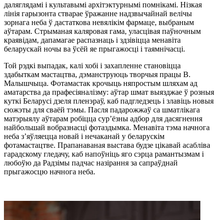
даляглядамі і культавымі архітэктурнымі помнікамі. Нізкая
лінія гарызонта стварае ўражанне надзвычайнай велічы
зорнага неба ў дастаткова невялікім фармаце, выбраным
аўтарам. Стрыманая каляровая гама, уласцівая паўночным
краявідам, дапамагае распазнаць і здзівіцца менавіта
беларускай ночы ва ўсёй яе прыгажосці і таямнічасці.
Той рэдкі выпадак, калі хобі і захапленне становіцца
здабыткам мастацтва, дэманструюць творчыя працы В.
Малышчыца. Фотамастак крочыць няпростым шляхам ад
аматарства да прафесіяналізму: аўтар шмат выязджае ў розныя
куткі Беларусі дзеля пленэраў, каб падгледзець і злавіць новыя
сюжэты для сваёй тэмы. Пасля падарожжаў са шматлікага
матэрыялу аўтарам робіцца сур’ёзны адбор для дасягнення
найбольшай вобразнасці фотаздымка. Менавіта тэма начнога
неба з’яўляецца новай і нечаканай у беларускім
фотамастацтве. Прапанаваная выстава будзе цікавай асабліва
гарадскому гледачу, каб напоўніць яго сэрца рамантызмам і
любоўю да Радзімы падчас назірання за сапраўднай
прыгажосцю начнога неба.