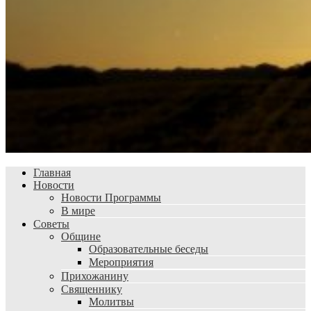
Главная
Новости
Новости Программы
В мире
Советы
Общине
Образовательные беседы
Мероприятия
Прихожанину
Священнику
Молитвы