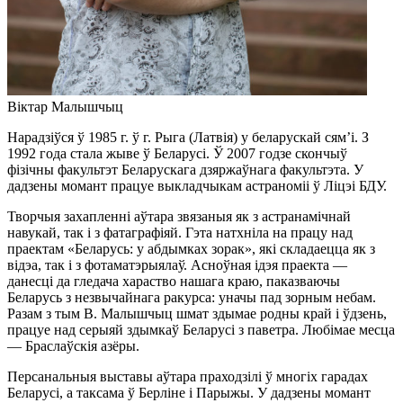
Віктар Малышчыц
Нарадзіўся ў 1985 г. ў г. Рыга (Латвія) у беларускай сям’і. З
1992 года стала жыве ў Беларусі. Ў 2007 годзе скончыў
фізічны факультэт Беларускага дзяржаўнага факультэта. У
дадзены момант працуе выкладчыкам астраноміі ў Ліцэі БДУ.
Творчыя захапленні аўтара звязаныя як з астранамічнай
навукай, так і з фатаграфіяй. Гэта натхніла на працу над
праектам «Беларусь: у абдымках зорак», які складаецца як з
відэа, так і з фотаматэрыялаў. Асноўная ідэя праекта —
данесці да гледача хараство нашага краю, паказваючы
Беларусь з незвычайнага ракурса: уначы пад зорным небам.
Разам з тым В. Малышчыц шмат здымае родны край і ўдзень,
працуе над серыяй здымкаў Беларусі з паветра. Любімае месца
— Браслаўскія азёры.
Персанальныя выставы аўтара праходзілі ў многіх гарадах
Беларусі, а таксама ў Берліне і Парыжы. У дадзены момант