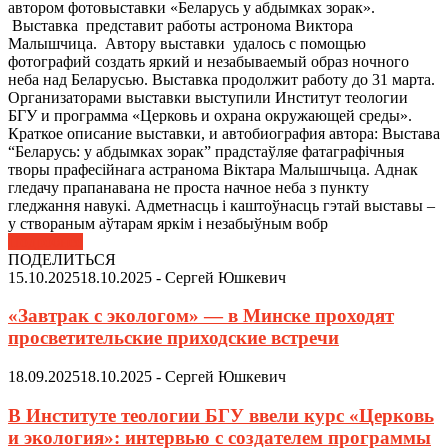
автором фотовыставки «Беларусь у абдымках зорак».
Выставка представит работы астронома Виктора
Малышчица. Автору выставки удалось с помощью
фотографий создать яркий и незабываемый образ ночного
неба над Беларусью. Выставка продолжит работу до 31 марта.
Организаторами выставки выступили Институт теологии
БГУ и программа «Церковь и охрана окружающей среды».
Краткое описание выставки, и автобиография автора: Выстава
“Беларусь: у абдымках зорак” прадстаўляе фатаграфічныя
творы прафесійнага астранома Віктара Малышчыца. Аднак
гледачу прапанавана не проста начное неба з пункту
гледжання навукі. Адметнасць і каштоўнасць гэтай выставы –
у створаным аўтарам яркім і незабыўным вобр
Подробнее
ПОДЕЛИТЬСЯ
15.10.2025
18.10.2025
-
Сергей Юшкевич
«Завтрак с экологом» — в Минске проходят
просветительские приходские встречи
18.09.2025
18.10.2025
-
Сергей Юшкевич
В Институте теологии БГУ ввели курс «Церковь
и экология»: интервью с создателем программы