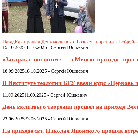
Назад
Как прошёл День молитвы о Божьем творении в Бобруйск
15.10.2025
18.10.2025
-
Сергей Юшкевич
«Завтрак с экологом» — в Минске проходят просв
18.09.2025
18.10.2025
-
Сергей Юшкевич
В Институте теологии БГУ ввели курс «Церковь 
11.09.2025
11.09.2025
-
Сергей Юшкевич
День молитвы о творении прошел на приходе Ве
23.06.2025
23.06.2025
-
Сергей Юшкевич
На приходе свт. Николая Японского прошла встр