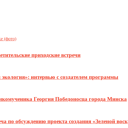
е (фото)
етительские приходские встречи
и экология»: интервью с создателем программы
ликомученика Георгия Победоносца города Минска
еча по обсуждению проекта создания «Зеленой вос