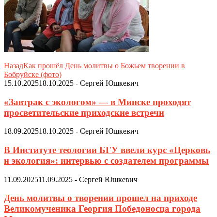
Назад
Как прошёл День молитвы о Божьем творении в
Бобруйске (фото)
15.10.2025
18.10.2025
-
Сергей Юшкевич
«Завтрак с экологом» — в Минске проходят
просветительские приходские встречи
18.09.2025
18.10.2025
-
Сергей Юшкевич
В Институте теологии БГУ ввели курс «Церковь
и экология»: интервью с создателем программы
11.09.2025
11.09.2025
-
Сергей Юшкевич
День молитвы о творении прошел на приходе
Великомученика Георгия Победоносца города