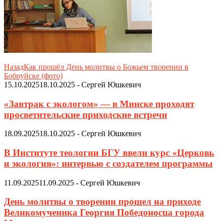
Назад
Как прошёл День молитвы о Божьем творении в
Бобруйске (фото)
15.10.2025
18.10.2025
-
Сергей Юшкевич
«Завтрак с экологом» — в Минске проходят
просветительские приходские встречи
18.09.2025
18.10.2025
-
Сергей Юшкевич
В Институте теологии БГУ ввели курс «Церковь
и экология»: интервью с создателем программы
11.09.2025
11.09.2025
-
Сергей Юшкевич
День молитвы о творении прошел на приходе
Великомученика Георгия Победоносца города