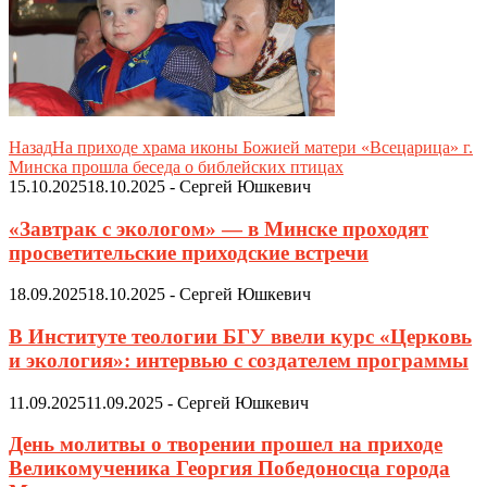
Назад
На приходе храма иконы Божией матери «Всецарица» г.
Минска прошла беседа о библейских птицах
15.10.2025
18.10.2025
-
Сергей Юшкевич
«Завтрак с экологом» — в Минске проходят
просветительские приходские встречи
18.09.2025
18.10.2025
-
Сергей Юшкевич
В Институте теологии БГУ ввели курс «Церковь
и экология»: интервью с создателем программы
11.09.2025
11.09.2025
-
Сергей Юшкевич
День молитвы о творении прошел на приходе
Великомученика Георгия Победоносца города