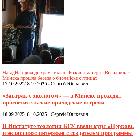
Назад
На приходе храма иконы Божией матери «Всецарица» г.
Минска прошла беседа о библейских птицах
15.10.2025
18.10.2025
-
Сергей Юшкевич
«Завтрак с экологом» — в Минске проходят
просветительские приходские встречи
18.09.2025
18.10.2025
-
Сергей Юшкевич
В Институте теологии БГУ ввели курс «Церковь
и экология»: интервью с создателем программы