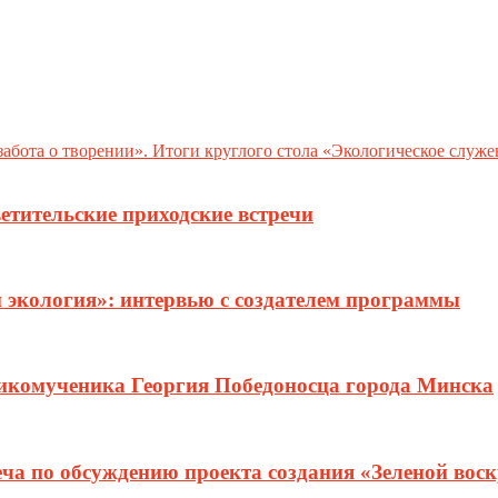
абота о творении». Итоги круглого стола «Экологическое служ
етительские приходские встречи
и экология»: интервью с создателем программы
ликомученика Георгия Победоносца города Минска
еча по обсуждению проекта создания «Зеленой вос