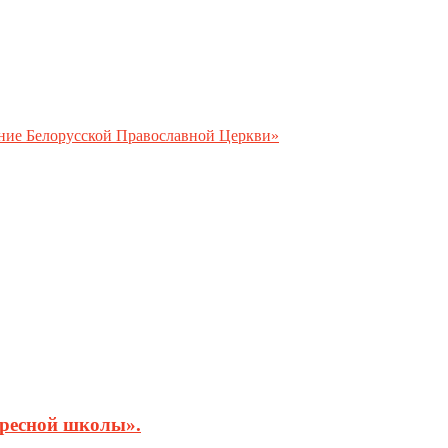
ение Белорусской Православной Церкви»
кресной школы».