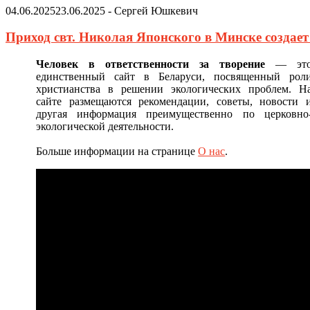
04.06.2025
23.06.2025
-
Сергей Юшкевич
Приход свт. Николая Японского в Минске создае
Человек в ответственности за творение
— эт
единственный сайт в Беларуси, посвященный рол
христианства в решении экологических проблем. Н
сайте размещаются рекомендации, советы, новости 
другая информация преимущественно по церковно
экологической деятельности.
Больше информации на странице
О нас
.