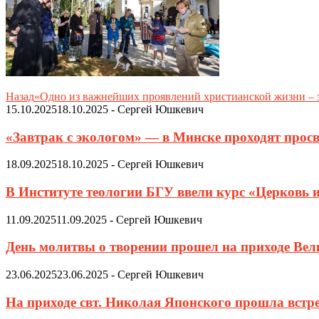
Назад
«Одно из важнейших проявлений христианской жизни – з
15.10.2025
18.10.2025
-
Сергей Юшкевич
«Завтрак с экологом» — в Минске проходят просв
18.09.2025
18.10.2025
-
Сергей Юшкевич
В Институте теологии БГУ ввели курс «Церковь 
11.09.2025
11.09.2025
-
Сергей Юшкевич
День молитвы о творении прошел на приходе Ве
23.06.2025
23.06.2025
-
Сергей Юшкевич
На приходе свт. Николая Японского прошла встр