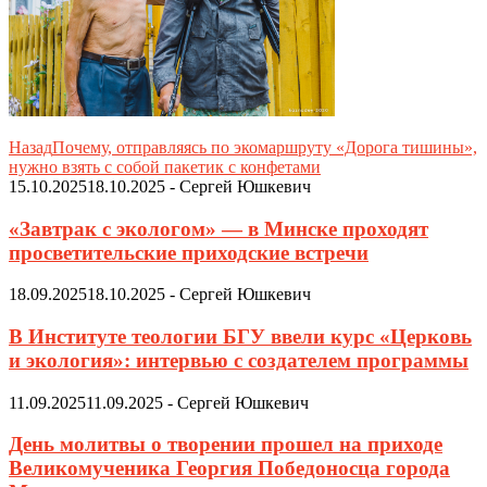
Назад
Почему, отправляясь по экомаршруту «Дорога тишины»,
нужно взять с собой пакетик с конфетами
15.10.2025
18.10.2025
-
Сергей Юшкевич
«Завтрак с экологом» — в Минске проходят
просветительские приходские встречи
18.09.2025
18.10.2025
-
Сергей Юшкевич
В Институте теологии БГУ ввели курс «Церковь
и экология»: интервью с создателем программы
11.09.2025
11.09.2025
-
Сергей Юшкевич
День молитвы о творении прошел на приходе
Великомученика Георгия Победоносца города