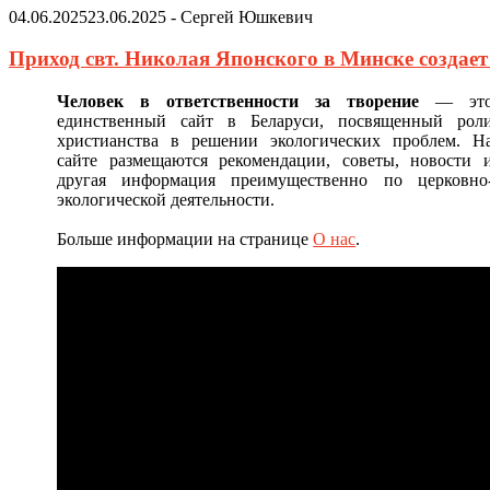
04.06.2025
23.06.2025
-
Сергей Юшкевич
Приход свт. Николая Японского в Минске создае
Человек в ответственности за творение
— эт
единственный сайт в Беларуси, посвященный рол
христианства в решении экологических проблем. Н
сайте размещаются рекомендации, советы, новости 
другая информация преимущественно по церковно
экологической деятельности.
Больше информации на странице
О нас
.