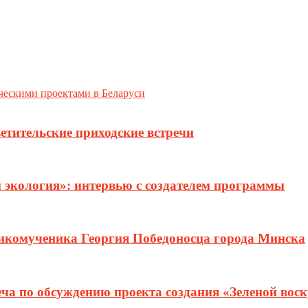
ческими проектами в Беларуси
етительские приходские встречи
и экология»: интервью с создателем программы
ликомученика Георгия Победоносца города Минска
еча по обсуждению проекта создания «Зеленой вос