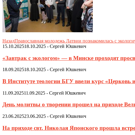
Назад
Православная молодежь Латвии познакомилась с экологи
15.10.2025
18.10.2025
-
Сергей Юшкевич
«Завтрак с экологом» — в Минске проходят просв
18.09.2025
18.10.2025
-
Сергей Юшкевич
В Институте теологии БГУ ввели курс «Церковь 
11.09.2025
11.09.2025
-
Сергей Юшкевич
День молитвы о творении прошел на приходе Ве
23.06.2025
23.06.2025
-
Сергей Юшкевич
На приходе свт. Николая Японского прошла встр