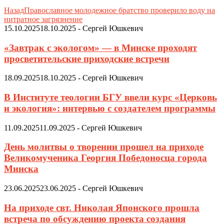
Назад
Православное молодежное братство проверило воду на
нитратное загрязнение
15.10.2025
18.10.2025
-
Сергей Юшкевич
«Завтрак с экологом» — в Минске проходят
просветительские приходские встречи
18.09.2025
18.10.2025
-
Сергей Юшкевич
В Институте теологии БГУ ввели курс «Церковь
и экология»: интервью с создателем программы
11.09.2025
11.09.2025
-
Сергей Юшкевич
День молитвы о творении прошел на приходе
Великомученика Георгия Победоносца города
Минска
23.06.2025
23.06.2025
-
Сергей Юшкевич
На приходе свт. Николая Японского прошла
встреча по обсуждению проекта создания