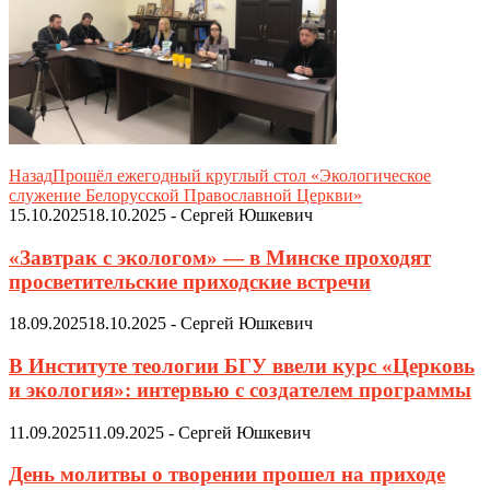
Назад
Прошёл ежегодный круглый стол «Экологическое
служение Белорусской Православной Церкви»
15.10.2025
18.10.2025
-
Сергей Юшкевич
«Завтрак с экологом» — в Минске проходят
просветительские приходские встречи
18.09.2025
18.10.2025
-
Сергей Юшкевич
В Институте теологии БГУ ввели курс «Церковь
и экология»: интервью с создателем программы
11.09.2025
11.09.2025
-
Сергей Юшкевич
День молитвы о творении прошел на приходе