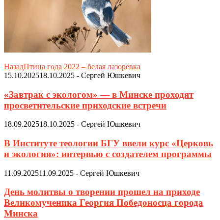
Назад
Птица года 2022 – белая лазоревка
15.10.2025
18.10.2025
-
Сергей Юшкевич
«Завтрак с экологом» — в Минске проходят
просветительские приходские встречи
18.09.2025
18.10.2025
-
Сергей Юшкевич
В Институте теологии БГУ ввели курс «Церковь
и экология»: интервью с создателем программы
11.09.2025
11.09.2025
-
Сергей Юшкевич
День молитвы о творении прошел на приходе
Великомученика Георгия Победоносца города
Минска