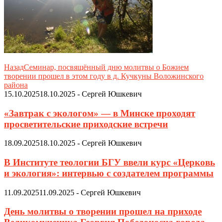
Назад
Семинар, посвящённый дню молитвы о Божием
творении прошел в этом году в д. Кучкуны Воложинского
района
15.10.2025
18.10.2025
-
Сергей Юшкевич
«Завтрак с экологом» — в Минске проходят
просветительские приходские встречи
18.09.2025
18.10.2025
-
Сергей Юшкевич
В Институте теологии БГУ ввели курс «Церковь
и экология»: интервью с создателем программы
11.09.2025
11.09.2025
-
Сергей Юшкевич
День молитвы о творении прошел на приходе