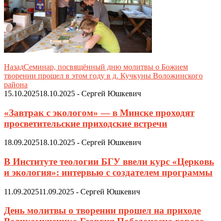
Назад
Семинар, посвящённый дню молитвы о Божием
творении прошел в этом году в д. Кучкуны Воложинского
района
15.10.2025
18.10.2025
-
Сергей Юшкевич
«Завтрак с экологом» — в Минске проходят
просветительские приходские встречи
18.09.2025
18.10.2025
-
Сергей Юшкевич
В Институте теологии БГУ ввели курс «Церковь
и экология»: интервью с создателем программы
11.09.2025
11.09.2025
-
Сергей Юшкевич
День молитвы о творении прошел на приходе