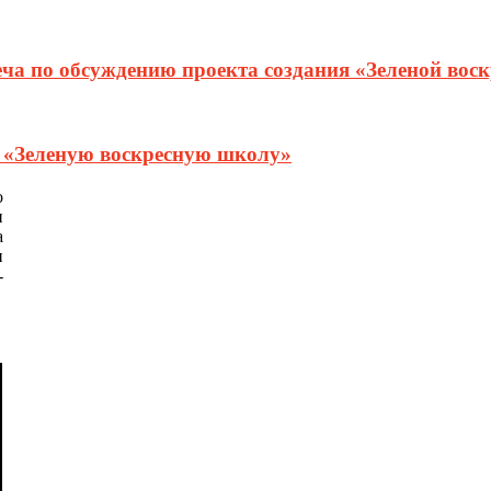
еча по обсуждению проекта создания «Зеленой вос
т «Зеленую воскресную школу»
о
и
а
и
-