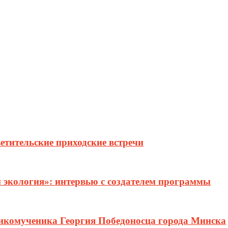
етительские приходские встречи
и экология»: интервью с создателем программы
ликомученика Георгия Победоносца города Минска