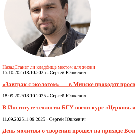
Назад
Станет ли кладбище местом для жизни
15.10.2025
18.10.2025
-
Сергей Юшкевич
«Завтрак с экологом» — в Минске проходят просв
18.09.2025
18.10.2025
-
Сергей Юшкевич
В Институте теологии БГУ ввели курс «Церковь 
11.09.2025
11.09.2025
-
Сергей Юшкевич
День молитвы о творении прошел на приходе Ве