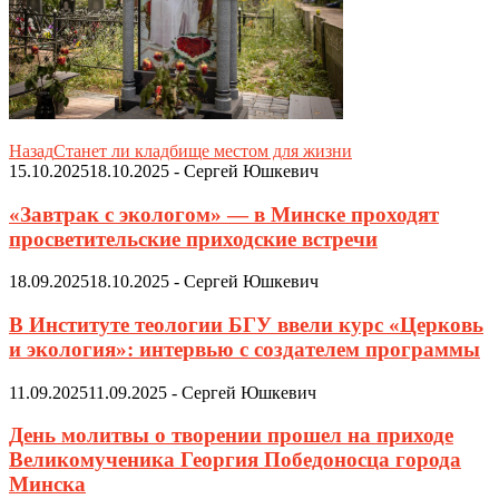
Назад
Станет ли кладбище местом для жизни
15.10.2025
18.10.2025
-
Сергей Юшкевич
«Завтрак с экологом» — в Минске проходят
просветительские приходские встречи
18.09.2025
18.10.2025
-
Сергей Юшкевич
В Институте теологии БГУ ввели курс «Церковь
и экология»: интервью с создателем программы
11.09.2025
11.09.2025
-
Сергей Юшкевич
День молитвы о творении прошел на приходе
Великомученика Георгия Победоносца города
Минска