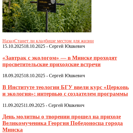
Назад
Станет ли кладбище местом для жизни
15.10.2025
18.10.2025
-
Сергей Юшкевич
«Завтрак с экологом» — в Минске проходят
просветительские приходские встречи
18.09.2025
18.10.2025
-
Сергей Юшкевич
В Институте теологии БГУ ввели курс «Церковь
и экология»: интервью с создателем программы
11.09.2025
11.09.2025
-
Сергей Юшкевич
День молитвы о творении прошел на приходе
Великомученика Георгия Победоносца города
Минска