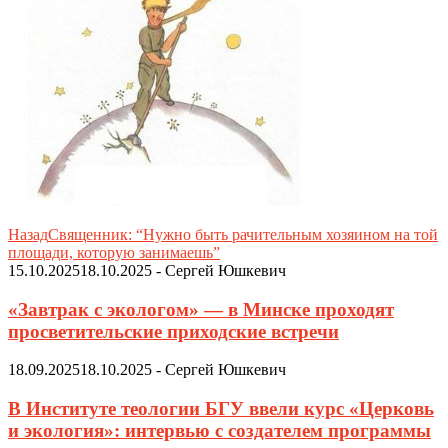
Назад
Священник: “Нужно быть рачительным хозяином на той
площади, которую занимаешь”
15.10.2025
18.10.2025
-
Сергей Юшкевич
«Завтрак с экологом» — в Минске проходят
просветительские приходские встречи
18.09.2025
18.10.2025
-
Сергей Юшкевич
В Институте теологии БГУ ввели курс «Церковь
и экология»: интервью с создателем программы