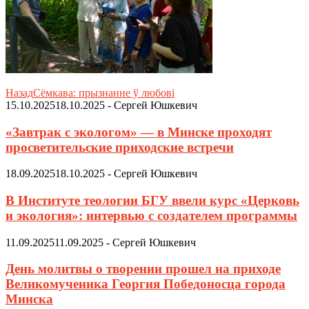
Назад
Сёмкава: прызнанне ў любові
15.10.2025
18.10.2025
-
Сергей Юшкевич
«Завтрак с экологом» — в Минске проходят
просветительские приходские встречи
18.09.2025
18.10.2025
-
Сергей Юшкевич
В Институте теологии БГУ ввели курс «Церковь
и экология»: интервью с создателем программы
11.09.2025
11.09.2025
-
Сергей Юшкевич
День молитвы о творении прошел на приходе
Великомученика Георгия Победоносца города
Минска