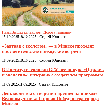
Назад
Вышел календарь «Дорога тишины»
15.10.2025
18.10.2025
-
Сергей Юшкевич
«Завтрак с экологом» — в Минске проходят
просветительские приходские встречи
18.09.2025
18.10.2025
-
Сергей Юшкевич
В Институте теологии БГУ ввели курс «Церковь
и экология»: интервью с создателем программы
11.09.2025
11.09.2025
-
Сергей Юшкевич
День молитвы о творении прошел на приходе
Великомученика Георгия Победоносца города
Минска