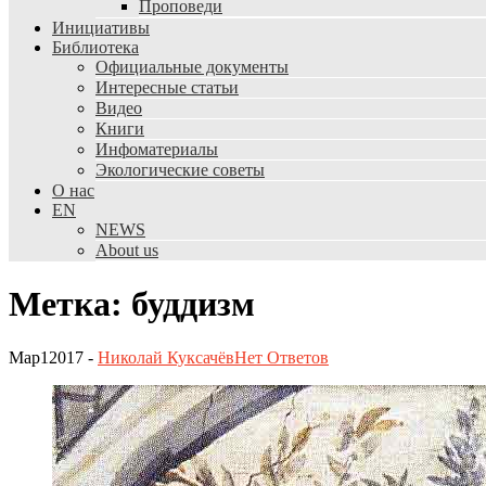
Проповеди
Инициативы
Библиотека
Официальные документы
Интересные статьи
Видео
Книги
Инфоматериалы
Экологические советы
О нас
EN
NEWS
About us
Метка: буддизм
Мар
1
2017
-
Николай Куксачёв
Нет
Ответов