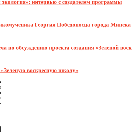
и экология»: интервью с создателем программы
ликомученика Георгия Победоносца города Минска
еча по обсуждению проекта создания «Зеленой вос
т «Зеленую воскресную школу»
о
и
а
и
-