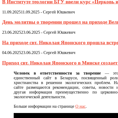
В Институте теологии БГУ ввели курс «Церковь 
11.09.2025
11.09.2025
-
Сергей Юшкевич
День молитвы о творении прошел на приходе Ве
23.06.2025
23.06.2025
-
Сергей Юшкевич
На приходе свт. Николая Японского прошла встр
04.06.2025
23.06.2025
-
Сергей Юшкевич
Приход свт. Николая Японского в Минске создае
Человек в ответственности за творение
— эт
единственный сайт в Беларуси, посвященный рол
христианства в решении экологических проблем. Н
сайте размещаются рекомендации, советы, новости 
другая информация преимущественно по церковно
экологической деятельности.
Больше информации на странице
О нас
.